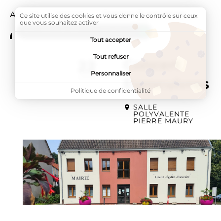
Accueil
Agenda
Page active :
Concert Eurocuivres
Ce site utilise des cookies et vous donne le contrôle sur ceux
que vous souhaitez activer
ADDTOANY (SHARE) EST DÉSACTIVÉ.
Tout accepter
Tout refuser
Concert
22
Le
Personnaliser
juillet
Eurocuivres
Politique de confidentialité
SALLE
POLYVALENTE
PIERRE MAURY