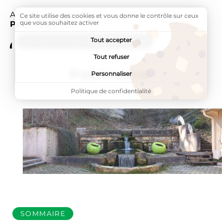
Accueil
Ma commune
Présentation
Page a
Ce site utilise des cookies et vous donne le contrôle sur ceux
que vous souhaitez activer
Patrimoine
Tout accepter
ADDTOANY (SHARE) EST DÉSACTIVÉ.
Tout refuser
Patrimoine
Personnaliser
Politique de confidentialité
SOMMAIRE